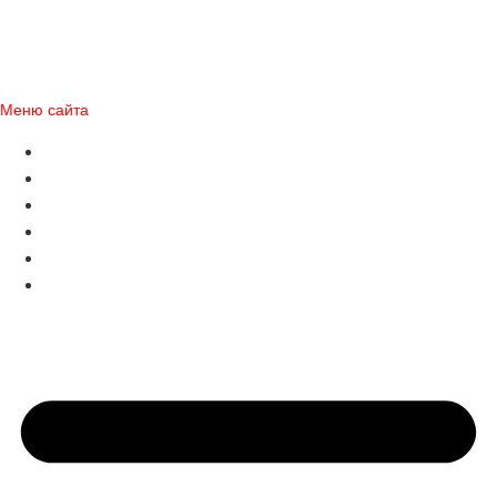
© 2003-2026 Legion.
Все права защищены.
Использования материалов сайта допускается только с согласия
правообладателя
Меню сайта
Главная
О компании
Франшиза
Legion +
Контакты
Карьера