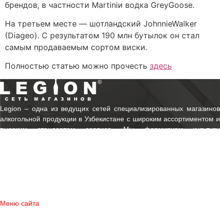
брендов, в частности Martiniи водка GreyGoose.
На третьем месте — шотландский JohnnieWalker
(Diageo). С результатом 190 млн бутылок он стал
самым продаваемым сортом виски.
Полностью статью можно прочесть
здесь
Legion ‒ одна из ведущих сетей специализированных магазинов
алкогольной продукции в Узбекистане с широким ассортиментом и
высоким стандартом сервиса. Мы формируем культуру
потребления, предлагая клиентам только проверенные бренды и
экспертный подход к выбору.
© 2003-2026 Legion.
Все права защищены.
Использования материалов сайта допускается только с согласия
правообладателя
Меню сайта