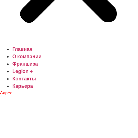
Главная
О компании
Франшиза
Legion +
Контакты
Карьера
Адрес
Центральный офис:
г. Ташкент, Яшнабадский район, Фидойлар МФЙ,
Махтумкули кучаси,112 уй
Тел:
+99895 893-69-68
E-mail:
info@legionco.uz