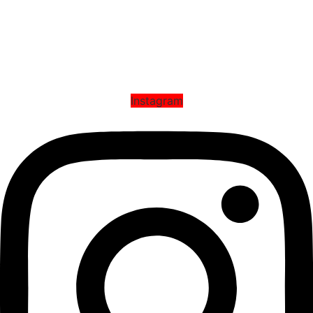
г. Ташкент, Яшнабадский район, Фидойлар МФЙ,
Махтумкули кучаси,112 уй
Тел:
+99895 893-69-68
E-mail:
info@legionco.uz
Наши социальные сети
Instagram