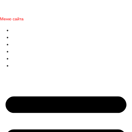
Все права защищены.
Использования материалов сайта допускается только с согласия
правообладателя
Меню сайта
Главная
О компании
Франшиза
Legion +
Контакты
Карьера